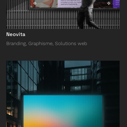
Neovita
Branding
,
Graphisme
,
Solutions web